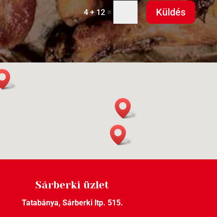
Küldés
=
4 + 12
Sárberki üzlet
Tatabánya, Sárberki ltp. 515.