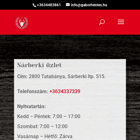
+3634483861
info@gaborhentes.hu
Sárberki üzlet
Cím:
2800 Tatabánya, Sárberki ltp. 515.
Telefonszám:
+3634337339
Nyitvatartás:
Kedd – Péntek: 7:00 – 17:00
Szombat: 7:00 – 12:00
Vasárnap – Hétfő: Zárva