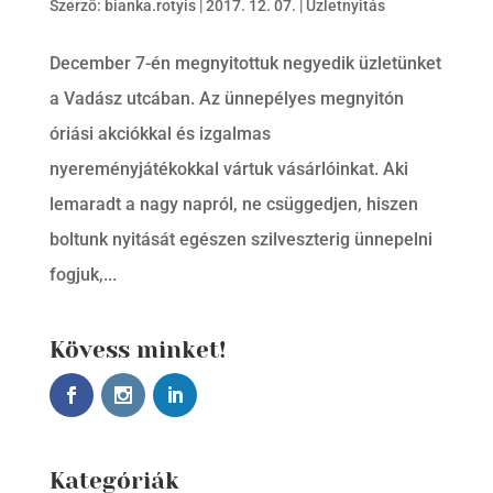
Szerző:
bianka.rotyis
|
2017. 12. 07.
|
Üzletnyitás
December 7-én megnyitottuk negyedik üzletünket
a Vadász utcában. Az ünnepélyes megnyitón
óriási akciókkal és izgalmas
nyereményjátékokkal vártuk vásárlóinkat. Aki
lemaradt a nagy napról, ne csüggedjen, hiszen
boltunk nyitását egészen szilveszterig ünnepelni
fogjuk,...
Kövess minket!
Kategóriák