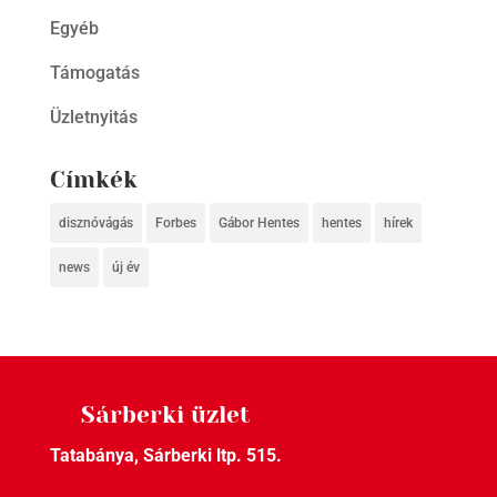
Egyéb
Támogatás
Üzletnyitás
Címkék
disznóvágás
Forbes
Gábor Hentes
hentes
hírek
news
új év
Sárberki üzlet
Tatabánya, Sárberki ltp. 515.