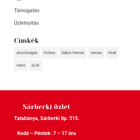
Támogatás
Üzletnyitás
Címkék
disznóvágás
Forbes
Gábor Hentes
hentes
hírek
news
új év
Sárberki üzlet
Tatabánya, Sárberki ltp. 515.
Kedd – Péntek: 7 – 17 óra