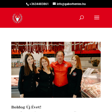
+3634483861
info@gaborhentes.hu
Boldog Új Évet!