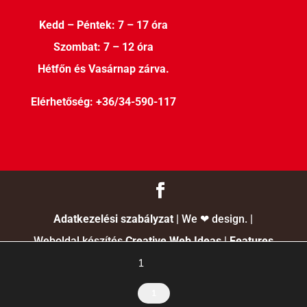
Kedd – Péntek: 7 – 17 óra
Szombat: 7 – 12 óra
Hétfőn és Vasárnap zárva.
Elérhetőség:
+36/34-590-117
Adatkezelési szabályzat
| We ❤ design. |
Weboldal készítés
Creative Web Ideas
|
Features
1
1
1