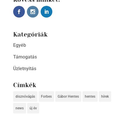
Kategóriák
Egyéb
Támogatás
Üzletnyitás
Címkék
disznóvágás
Forbes
Gábor Hentes
hentes
hírek
news
új év