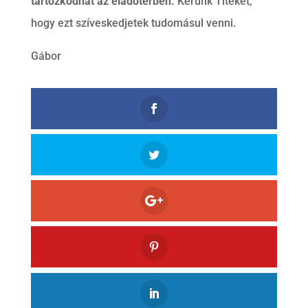
tartózkodhat az eladótérben.
Kérünk Titeket,
hogy ezt szíveskedjetek tudomásul venni.
Gábor