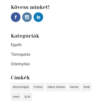
Kövess minket!
Kategóriák
Egyéb
Támogatás
Üzletnyitás
Címkék
disznóvágás
Forbes
Gábor Hentes
hentes
hírek
news
új év